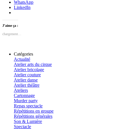
WhatsApp
LinkedIn
J’aime ça :
chargement…
Catégories
Actualité
Atelier arts du cirque
Atelier bricolage
Atelier couture
Atelier danse
Atelier théâtre
Ateliers
Cartonnage
Murder party
Repas spectacle
Répétitions en groupe
Répétitions générales
Son & Lumière
Spectacle