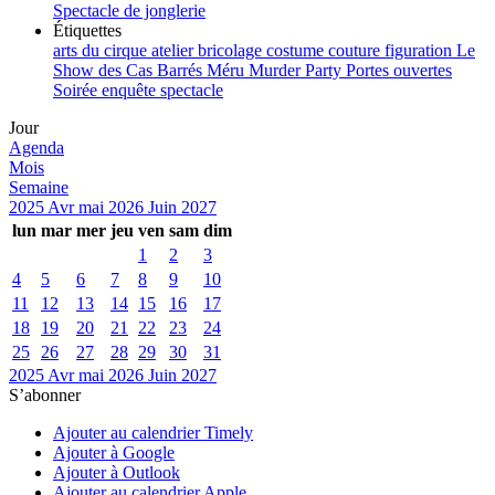
Spectacle de jonglerie
Étiquettes
arts du cirque
atelier
bricolage
costume
couture
figuration
Le
Show des Cas Barrés
Méru
Murder Party
Portes ouvertes
Soirée enquête
spectacle
Jour
Agenda
Mois
Semaine
2025
Avr
mai 2026
Juin
2027
lun
mar
mer
jeu
ven
sam
dim
1
2
3
4
5
6
7
8
9
10
11
12
13
14
15
16
17
18
19
20
21
22
23
24
25
26
27
28
29
30
31
2025
Avr
mai 2026
Juin
2027
S’abonner
Ajouter au calendrier Timely
Ajouter à Google
Ajouter à Outlook
Ajouter au calendrier Apple