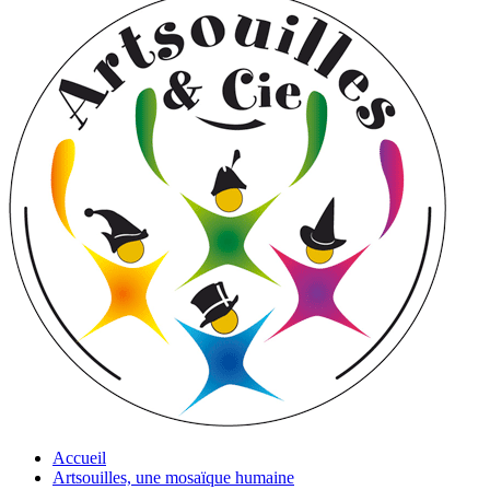
Accueil
Artsouilles, une mosaïque humaine