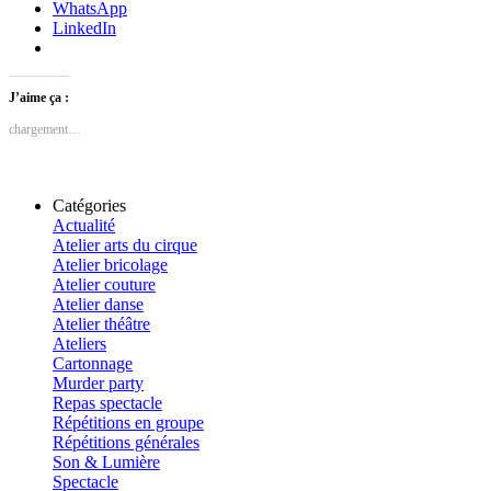
WhatsApp
LinkedIn
J’aime ça :
chargement…
Catégories
Actualité
Atelier arts du cirque
Atelier bricolage
Atelier couture
Atelier danse
Atelier théâtre
Ateliers
Cartonnage
Murder party
Repas spectacle
Répétitions en groupe
Répétitions générales
Son & Lumière
Spectacle