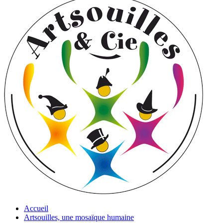
Accueil
Artsouilles, une mosaïque humaine