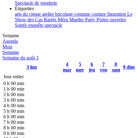
Spectacle de jonglerie
Étiquettes
arts du cirque
atelier
bricolage
costume
couture
figuration
Le
Show des Cas Barrés
Méru
Murder Party
Portes ouvertes
Soirée enquête
spectacle
Semaine
Agenda
Mois
Semaine
Semaine du août 3
4
5
6
7
8
3
lun
9
dim
mar
mer
jeu
ven
sam
Jour entier
0 h 00 min
1 h 00 min
2 h 00 min
3 h 00 min
4 h 00 min
5 h 00 min
6 h 00 min
7 h 00 min
8 h 00 min
9 h 00 min