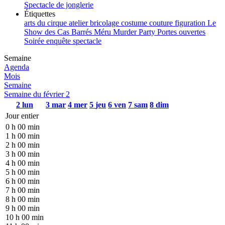
Spectacle de jonglerie
Étiquettes
arts du cirque
atelier
bricolage
costume
couture
figuration
Le
Show des Cas Barrés
Méru
Murder Party
Portes ouvertes
Soirée enquête
spectacle
Semaine
Agenda
Mois
Semaine
Semaine du février 2
2
lun
3
mar
4
mer
5
jeu
6
ven
7
sam
8
dim
Jour entier
0 h 00 min
1 h 00 min
2 h 00 min
3 h 00 min
4 h 00 min
5 h 00 min
6 h 00 min
7 h 00 min
8 h 00 min
9 h 00 min
10 h 00 min