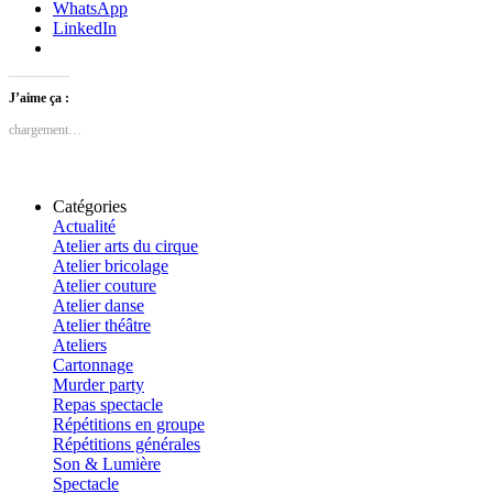
WhatsApp
LinkedIn
J’aime ça :
chargement…
Catégories
Actualité
Atelier arts du cirque
Atelier bricolage
Atelier couture
Atelier danse
Atelier théâtre
Ateliers
Cartonnage
Murder party
Repas spectacle
Répétitions en groupe
Répétitions générales
Son & Lumière
Spectacle