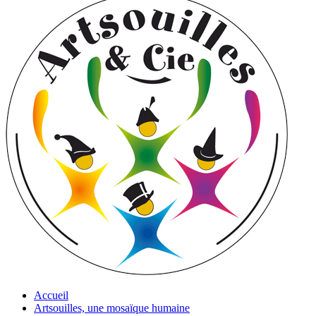
Accueil
Artsouilles, une mosaïque humaine