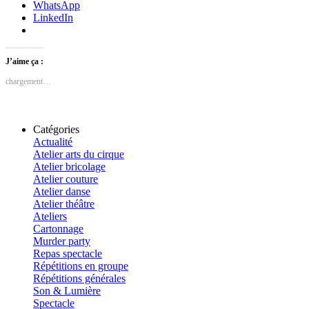
WhatsApp
LinkedIn
J’aime ça :
chargement…
Catégories
Actualité
Atelier arts du cirque
Atelier bricolage
Atelier couture
Atelier danse
Atelier théâtre
Ateliers
Cartonnage
Murder party
Repas spectacle
Répétitions en groupe
Répétitions générales
Son & Lumière
Spectacle