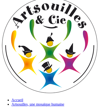
Accueil
Artsouilles, une mosaïque humaine