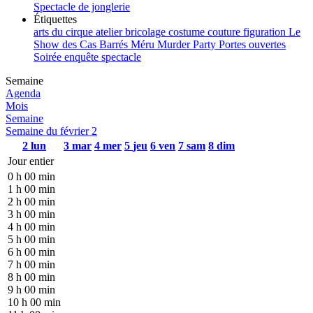
Spectacle de jonglerie
Étiquettes
arts du cirque
atelier
bricolage
costume
couture
figuration
Le
Show des Cas Barrés
Méru
Murder Party
Portes ouvertes
Soirée enquête
spectacle
Semaine
Agenda
Mois
Semaine
Semaine du février 2
2
lun
3
mar
4
mer
5
jeu
6
ven
7
sam
8
dim
Jour entier
0 h 00 min
1 h 00 min
2 h 00 min
3 h 00 min
4 h 00 min
5 h 00 min
6 h 00 min
7 h 00 min
8 h 00 min
9 h 00 min
10 h 00 min