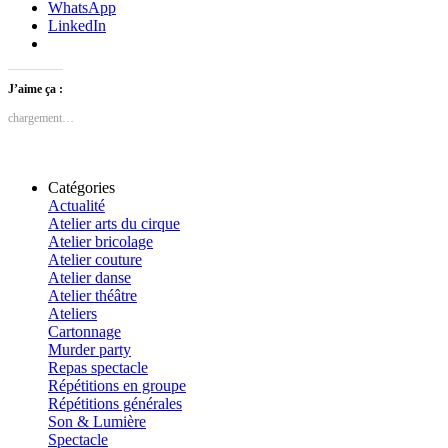
WhatsApp
LinkedIn
J’aime ça :
chargement…
Catégories
Actualité
Atelier arts du cirque
Atelier bricolage
Atelier couture
Atelier danse
Atelier théâtre
Ateliers
Cartonnage
Murder party
Repas spectacle
Répétitions en groupe
Répétitions générales
Son & Lumière
Spectacle