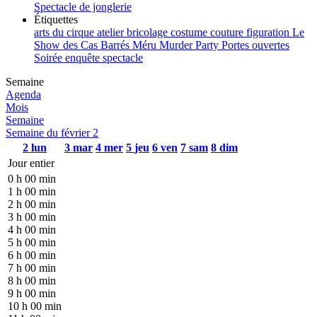
Spectacle de jonglerie
Étiquettes
arts du cirque
atelier
bricolage
costume
couture
figuration
Le
Show des Cas Barrés
Méru
Murder Party
Portes ouvertes
Soirée enquête
spectacle
Semaine
Agenda
Mois
Semaine
Semaine du février 2
2
lun
3
mar
4
mer
5
jeu
6
ven
7
sam
8
dim
Jour entier
0 h 00 min
1 h 00 min
2 h 00 min
3 h 00 min
4 h 00 min
5 h 00 min
6 h 00 min
7 h 00 min
8 h 00 min
9 h 00 min
10 h 00 min