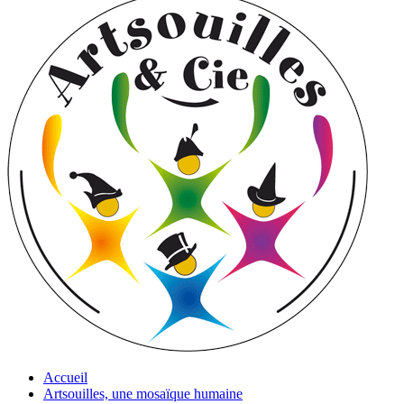
Accueil
Artsouilles, une mosaïque humaine