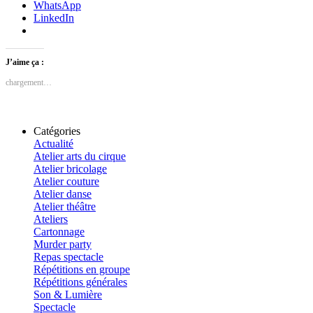
WhatsApp
LinkedIn
J’aime ça :
chargement…
Catégories
Actualité
Atelier arts du cirque
Atelier bricolage
Atelier couture
Atelier danse
Atelier théâtre
Ateliers
Cartonnage
Murder party
Repas spectacle
Répétitions en groupe
Répétitions générales
Son & Lumière
Spectacle