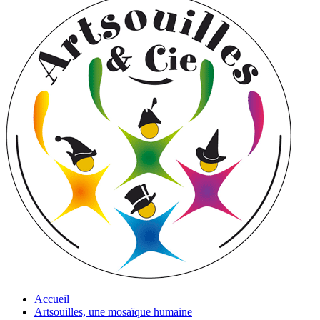
Accueil
Artsouilles, une mosaïque humaine