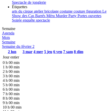
Spectacle de jonglerie
Étiquettes
arts du cirque
atelier
bricolage
costume
couture
figuration
Le
Show des Cas Barrés
Méru
Murder Party
Portes ouvertes
Soirée enquête
spectacle
Semaine
Agenda
Mois
Semaine
Semaine du février 2
2
lun
3
mar
4
mer
5
jeu
6
ven
7
sam
8
dim
Jour entier
0 h 00 min
1 h 00 min
2 h 00 min
3 h 00 min
4 h 00 min
5 h 00 min
6 h 00 min
7 h 00 min
8 h 00 min
9 h 00 min
10 h 00 min