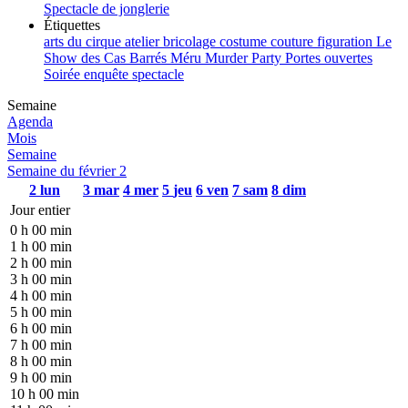
Spectacle de jonglerie
Étiquettes
arts du cirque
atelier
bricolage
costume
couture
figuration
Le
Show des Cas Barrés
Méru
Murder Party
Portes ouvertes
Soirée enquête
spectacle
Semaine
Agenda
Mois
Semaine
Semaine du février 2
2
lun
3
mar
4
mer
5
jeu
6
ven
7
sam
8
dim
Jour entier
0 h 00 min
1 h 00 min
2 h 00 min
3 h 00 min
4 h 00 min
5 h 00 min
6 h 00 min
7 h 00 min
8 h 00 min
9 h 00 min
10 h 00 min