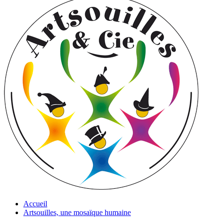
Accueil
Artsouilles, une mosaïque humaine