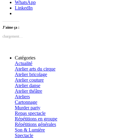
WhatsApp
LinkedIn
J’aime ça :
chargement…
Catégories
Actualité
Atelier arts du cirque
Atelier bricolage
Atelier couture
Atelier danse
Atelier théâtre
Ateliers
Cartonnage
Murder party
Repas spectacle
Répétitions en groupe
Répétitions générales
Son & Lumière
Spectacle