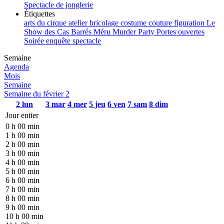
Spectacle de jonglerie
Étiquettes
arts du cirque
atelier
bricolage
costume
couture
figuration
Le
Show des Cas Barrés
Méru
Murder Party
Portes ouvertes
Soirée enquête
spectacle
Semaine
Agenda
Mois
Semaine
Semaine du février 2
2
lun
3
mar
4
mer
5
jeu
6
ven
7
sam
8
dim
Jour entier
0 h 00 min
1 h 00 min
2 h 00 min
3 h 00 min
4 h 00 min
5 h 00 min
6 h 00 min
7 h 00 min
8 h 00 min
9 h 00 min
10 h 00 min