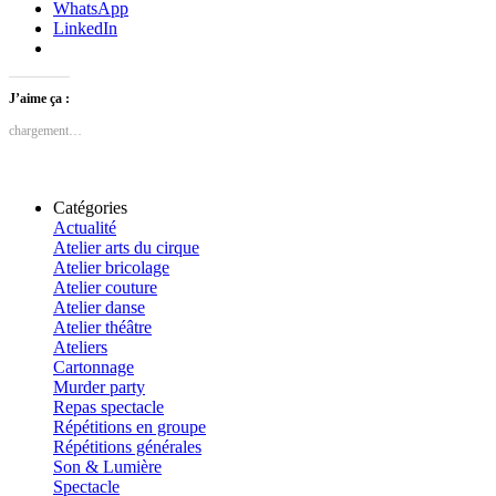
WhatsApp
LinkedIn
J’aime ça :
chargement…
Catégories
Actualité
Atelier arts du cirque
Atelier bricolage
Atelier couture
Atelier danse
Atelier théâtre
Ateliers
Cartonnage
Murder party
Repas spectacle
Répétitions en groupe
Répétitions générales
Son & Lumière
Spectacle