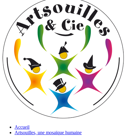
Accueil
Artsouilles, une mosaïque humaine