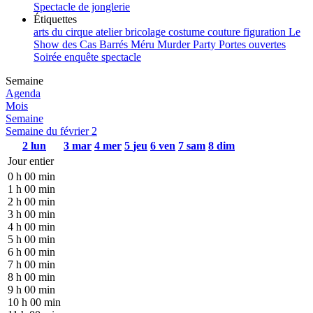
Spectacle de jonglerie
Étiquettes
arts du cirque
atelier
bricolage
costume
couture
figuration
Le
Show des Cas Barrés
Méru
Murder Party
Portes ouvertes
Soirée enquête
spectacle
Semaine
Agenda
Mois
Semaine
Semaine du février 2
2
lun
3
mar
4
mer
5
jeu
6
ven
7
sam
8
dim
Jour entier
0 h 00 min
1 h 00 min
2 h 00 min
3 h 00 min
4 h 00 min
5 h 00 min
6 h 00 min
7 h 00 min
8 h 00 min
9 h 00 min
10 h 00 min