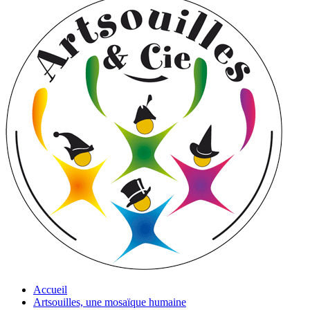
Accueil
Artsouilles, une mosaïque humaine