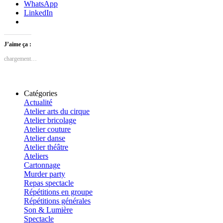
WhatsApp
LinkedIn
J’aime ça :
chargement…
Catégories
Actualité
Atelier arts du cirque
Atelier bricolage
Atelier couture
Atelier danse
Atelier théâtre
Ateliers
Cartonnage
Murder party
Repas spectacle
Répétitions en groupe
Répétitions générales
Son & Lumière
Spectacle