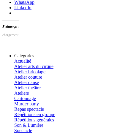
WhatsApp
LinkedIn
J’aime ça :
chargement…
Catégories
Actualité
Atelier arts du cirque
Atelier bricolage
Atelier couture
Atelier danse
Atelier théâtre
Ateliers
Cartonnage
Murder party
Repas spectacle
Répétitions en groupe
Répétitions générales
Son & Lumière
Spectacle