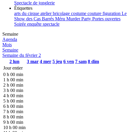
Spectacle de jonglerie
Étiquettes
arts du cirque
atelier
bricolage
costume
couture
figuration
Le
Show des Cas Barrés
Méru
Murder Party
Portes ouvertes
Soirée enquête
spectacle
Semaine
Agenda
Mois
Semaine
Semaine du février 2
2
lun
3
mar
4
mer
5
jeu
6
ven
7
sam
8
dim
Jour entier
0 h 00 min
1 h 00 min
2 h 00 min
3 h 00 min
4 h 00 min
5 h 00 min
6 h 00 min
7 h 00 min
8 h 00 min
9 h 00 min
10 h 00 min