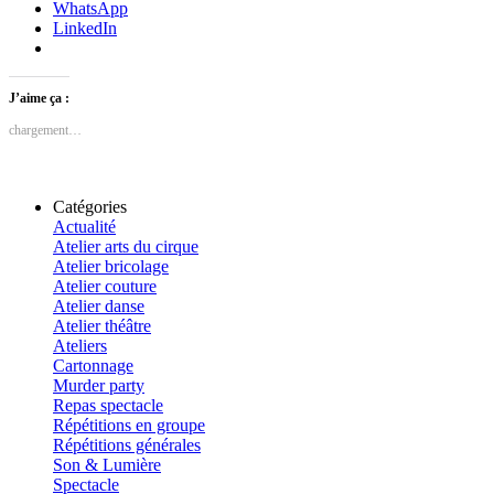
WhatsApp
LinkedIn
J’aime ça :
chargement…
Catégories
Actualité
Atelier arts du cirque
Atelier bricolage
Atelier couture
Atelier danse
Atelier théâtre
Ateliers
Cartonnage
Murder party
Repas spectacle
Répétitions en groupe
Répétitions générales
Son & Lumière
Spectacle