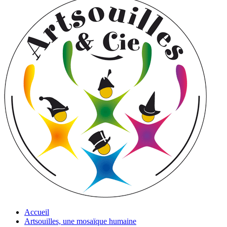
Accueil
Artsouilles, une mosaïque humaine