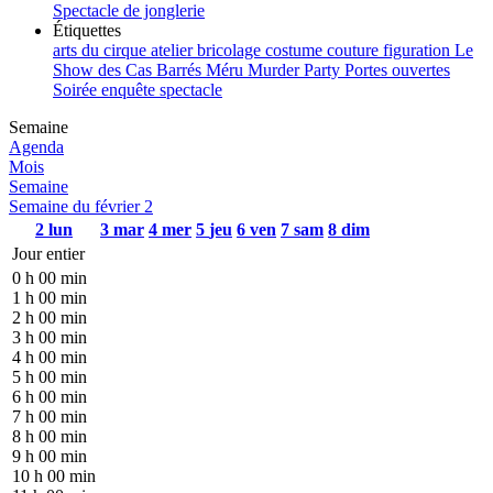
Spectacle de jonglerie
Étiquettes
arts du cirque
atelier
bricolage
costume
couture
figuration
Le
Show des Cas Barrés
Méru
Murder Party
Portes ouvertes
Soirée enquête
spectacle
Semaine
Agenda
Mois
Semaine
Semaine du février 2
2
lun
3
mar
4
mer
5
jeu
6
ven
7
sam
8
dim
Jour entier
0 h 00 min
1 h 00 min
2 h 00 min
3 h 00 min
4 h 00 min
5 h 00 min
6 h 00 min
7 h 00 min
8 h 00 min
9 h 00 min
10 h 00 min