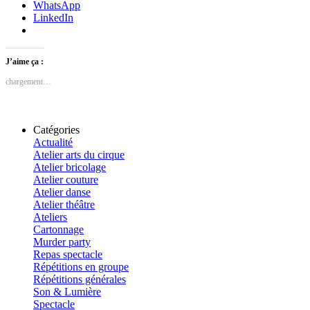
WhatsApp
LinkedIn
J’aime ça :
chargement…
Catégories
Actualité
Atelier arts du cirque
Atelier bricolage
Atelier couture
Atelier danse
Atelier théâtre
Ateliers
Cartonnage
Murder party
Repas spectacle
Répétitions en groupe
Répétitions générales
Son & Lumière
Spectacle