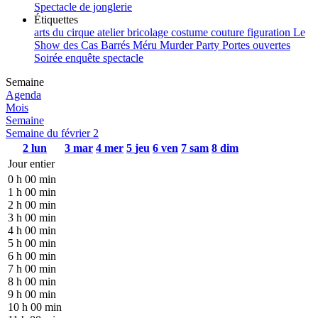
Spectacle de jonglerie
Étiquettes
arts du cirque
atelier
bricolage
costume
couture
figuration
Le
Show des Cas Barrés
Méru
Murder Party
Portes ouvertes
Soirée enquête
spectacle
Semaine
Agenda
Mois
Semaine
Semaine du février 2
2
lun
3
mar
4
mer
5
jeu
6
ven
7
sam
8
dim
Jour entier
0 h 00 min
1 h 00 min
2 h 00 min
3 h 00 min
4 h 00 min
5 h 00 min
6 h 00 min
7 h 00 min
8 h 00 min
9 h 00 min
10 h 00 min