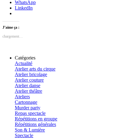
WhatsApp
LinkedIn
J’aime ça :
chargement…
Catégories
Actualité
Atelier arts du cirque
Atelier bricolage
Atelier couture
Atelier danse
Atelier théâtre
Ateliers
Cartonnage
Murder party
Repas spectacle
Répétitions en groupe
Répétitions générales
Son & Lumière
Spectacle