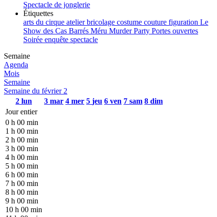
Spectacle de jonglerie
Étiquettes
arts du cirque
atelier
bricolage
costume
couture
figuration
Le
Show des Cas Barrés
Méru
Murder Party
Portes ouvertes
Soirée enquête
spectacle
Semaine
Agenda
Mois
Semaine
Semaine du février 2
2
lun
3
mar
4
mer
5
jeu
6
ven
7
sam
8
dim
Jour entier
0 h 00 min
1 h 00 min
2 h 00 min
3 h 00 min
4 h 00 min
5 h 00 min
6 h 00 min
7 h 00 min
8 h 00 min
9 h 00 min
10 h 00 min