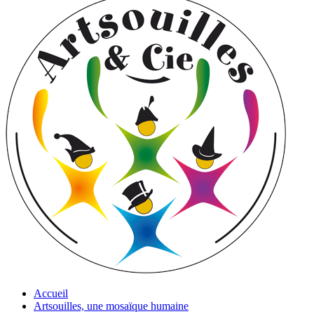
Accueil
Artsouilles, une mosaïque humaine