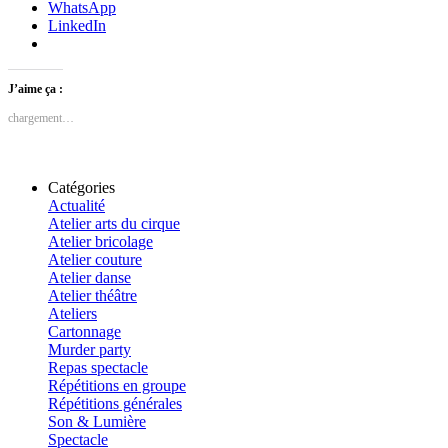
WhatsApp
LinkedIn
J’aime ça :
chargement…
Catégories
Actualité
Atelier arts du cirque
Atelier bricolage
Atelier couture
Atelier danse
Atelier théâtre
Ateliers
Cartonnage
Murder party
Repas spectacle
Répétitions en groupe
Répétitions générales
Son & Lumière
Spectacle