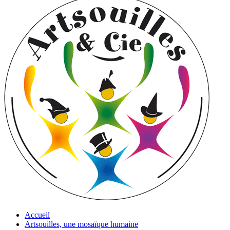
Accueil
Artsouilles, une mosaïque humaine