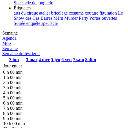
Spectacle de jonglerie
Étiquettes
arts du cirque
atelier
bricolage
costume
couture
figuration
Le
Show des Cas Barrés
Méru
Murder Party
Portes ouvertes
Soirée enquête
spectacle
Semaine
Agenda
Mois
Semaine
Semaine du février 2
2
lun
3
mar
4
mer
5
jeu
6
ven
7
sam
8
dim
Jour entier
0 h 00 min
1 h 00 min
2 h 00 min
3 h 00 min
4 h 00 min
5 h 00 min
6 h 00 min
7 h 00 min
8 h 00 min
9 h 00 min
10 h 00 min