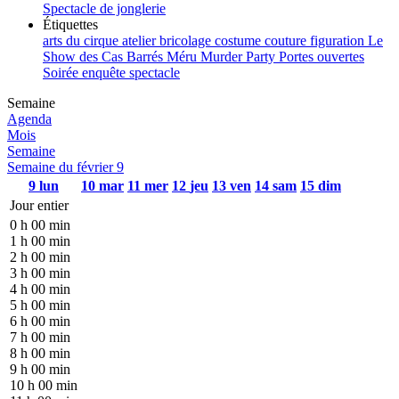
Spectacle de jonglerie
Étiquettes
arts du cirque
atelier
bricolage
costume
couture
figuration
Le
Show des Cas Barrés
Méru
Murder Party
Portes ouvertes
Soirée enquête
spectacle
Semaine
Agenda
Mois
Semaine
Semaine du février 9
9
lun
10
mar
11
mer
12
jeu
13
ven
14
sam
15
dim
Jour entier
0 h 00 min
1 h 00 min
2 h 00 min
3 h 00 min
4 h 00 min
5 h 00 min
6 h 00 min
7 h 00 min
8 h 00 min
9 h 00 min
10 h 00 min