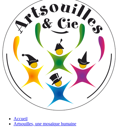
Accueil
Artsouilles, une mosaïque humaine