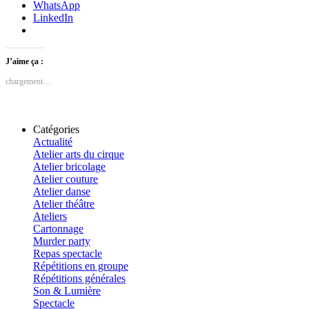
WhatsApp
LinkedIn
J’aime ça :
chargement…
Catégories
Actualité
Atelier arts du cirque
Atelier bricolage
Atelier couture
Atelier danse
Atelier théâtre
Ateliers
Cartonnage
Murder party
Repas spectacle
Répétitions en groupe
Répétitions générales
Son & Lumière
Spectacle