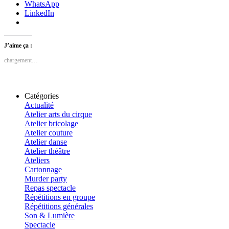
WhatsApp
LinkedIn
J’aime ça :
chargement…
Catégories
Actualité
Atelier arts du cirque
Atelier bricolage
Atelier couture
Atelier danse
Atelier théâtre
Ateliers
Cartonnage
Murder party
Repas spectacle
Répétitions en groupe
Répétitions générales
Son & Lumière
Spectacle