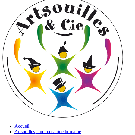
Accueil
Artsouilles, une mosaïque humaine