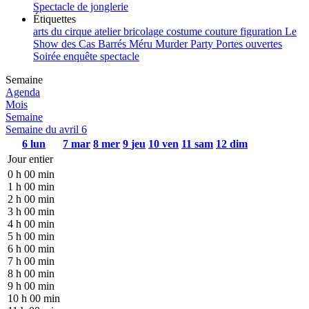
Spectacle de jonglerie
Étiquettes
arts du cirque
atelier
bricolage
costume
couture
figuration
Le
Show des Cas Barrés
Méru
Murder Party
Portes ouvertes
Soirée enquête
spectacle
Semaine
Agenda
Mois
Semaine
Semaine du avril 6
6
lun
7
mar
8
mer
9
jeu
10
ven
11
sam
12
dim
Jour entier
0 h 00 min
1 h 00 min
2 h 00 min
3 h 00 min
4 h 00 min
5 h 00 min
6 h 00 min
7 h 00 min
8 h 00 min
9 h 00 min
10 h 00 min