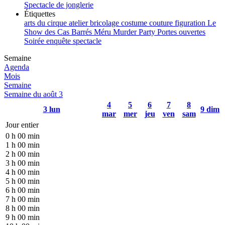
Spectacle de jonglerie
Étiquettes
arts du cirque
atelier
bricolage
costume
couture
figuration
Le
Show des Cas Barrés
Méru
Murder Party
Portes ouvertes
Soirée enquête
spectacle
Semaine
Agenda
Mois
Semaine
Semaine du août 3
4
5
6
7
8
3
lun
9
dim
mar
mer
jeu
ven
sam
Jour entier
0 h 00 min
1 h 00 min
2 h 00 min
3 h 00 min
4 h 00 min
5 h 00 min
6 h 00 min
7 h 00 min
8 h 00 min
9 h 00 min