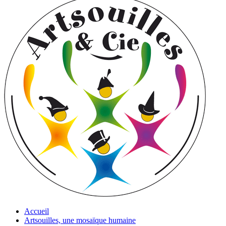
Accueil
Artsouilles, une mosaïque humaine