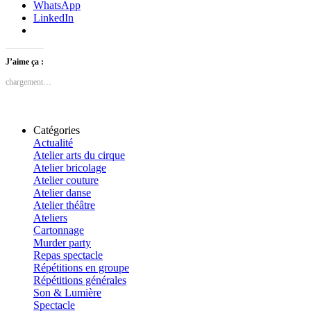
WhatsApp
LinkedIn
J’aime ça :
chargement…
Catégories
Actualité
Atelier arts du cirque
Atelier bricolage
Atelier couture
Atelier danse
Atelier théâtre
Ateliers
Cartonnage
Murder party
Repas spectacle
Répétitions en groupe
Répétitions générales
Son & Lumière
Spectacle