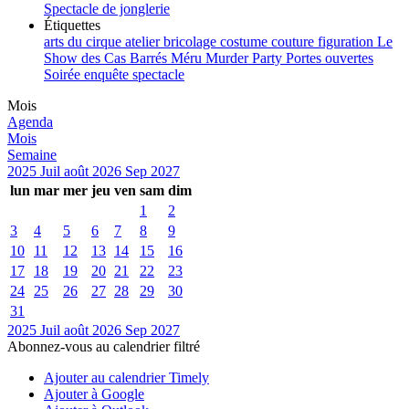
Spectacle de jonglerie
Étiquettes
arts du cirque
atelier
bricolage
costume
couture
figuration
Le
Show des Cas Barrés
Méru
Murder Party
Portes ouvertes
Soirée enquête
spectacle
Mois
Agenda
Mois
Semaine
2025
Juil
août 2026
Sep
2027
lun
mar
mer
jeu
ven
sam
dim
1
2
3
4
5
6
7
8
9
10
11
12
13
14
15
16
17
18
19
20
21
22
23
24
25
26
27
28
29
30
31
2025
Juil
août 2026
Sep
2027
Abonnez-vous au calendrier filtré
Ajouter au calendrier Timely
Ajouter à Google