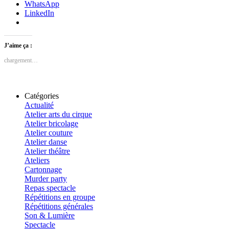
WhatsApp
LinkedIn
J’aime ça :
chargement…
Catégories
Actualité
Atelier arts du cirque
Atelier bricolage
Atelier couture
Atelier danse
Atelier théâtre
Ateliers
Cartonnage
Murder party
Repas spectacle
Répétitions en groupe
Répétitions générales
Son & Lumière
Spectacle