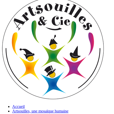
Accueil
Artsouilles, une mosaïque humaine