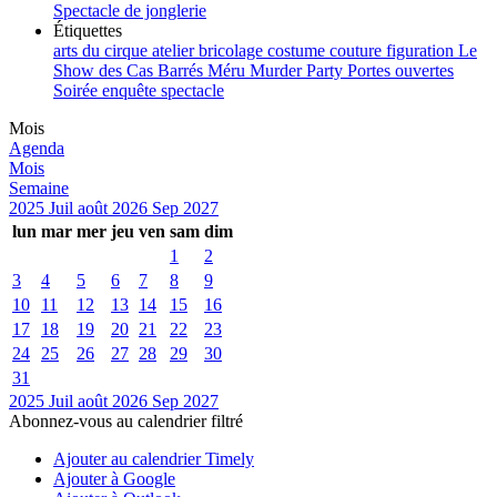
Spectacle de jonglerie
Étiquettes
arts du cirque
atelier
bricolage
costume
couture
figuration
Le
Show des Cas Barrés
Méru
Murder Party
Portes ouvertes
Soirée enquête
spectacle
Mois
Agenda
Mois
Semaine
2025
Juil
août 2026
Sep
2027
lun
mar
mer
jeu
ven
sam
dim
1
2
3
4
5
6
7
8
9
10
11
12
13
14
15
16
17
18
19
20
21
22
23
24
25
26
27
28
29
30
31
2025
Juil
août 2026
Sep
2027
Abonnez-vous au calendrier filtré
Ajouter au calendrier Timely
Ajouter à Google