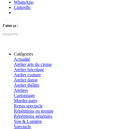
WhatsApp
LinkedIn
J’aime ça :
chargement…
Catégories
Actualité
Atelier arts du cirque
Atelier bricolage
Atelier couture
Atelier danse
Atelier théâtre
Ateliers
Cartonnage
Murder party
Repas spectacle
Répétitions en groupe
Répétitions générales
Son & Lumière
Spectacle