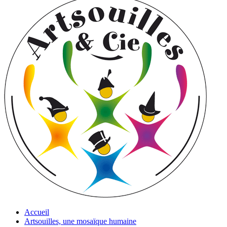
Accueil
Artsouilles, une mosaïque humaine