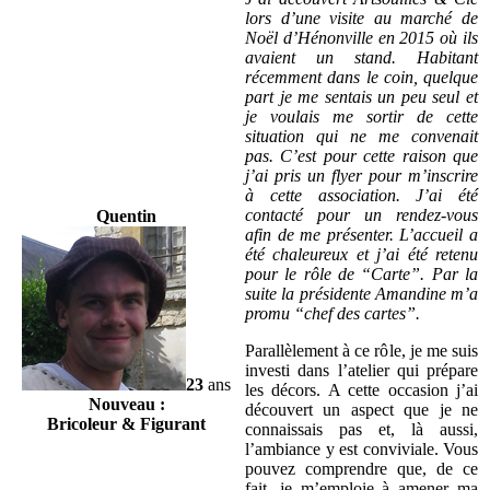
lors d’une visite au marché de
Noël d’Hénonville en 2015 où ils
avaient un stand. Habitant
récemment dans le coin, quelque
part je me sentais un peu seul et
je voulais me sortir de cette
situation qui ne me convenait
pas. C’est pour cette raison que
j’ai pris un flyer pour m’inscrire
à cette association. J’ai été
contacté pour un rendez-vous
Quentin
afin de me présenter. L’accueil a
été chaleureux et j’ai été retenu
pour le rôle de “Carte”. Par la
suite la présidente Amandine m’a
promu “chef des cartes”.
Parallèlement à ce rôle, je me suis
investi dans l’atelier qui prépare
23
ans
les décors. A cette occasion j’ai
Nouveau :
découvert un aspect que je ne
Bricoleur & Figurant
connaissais pas et, là aussi,
l’ambiance y est conviviale. Vous
pouvez comprendre que, de ce
fait, je m’emploie à amener ma