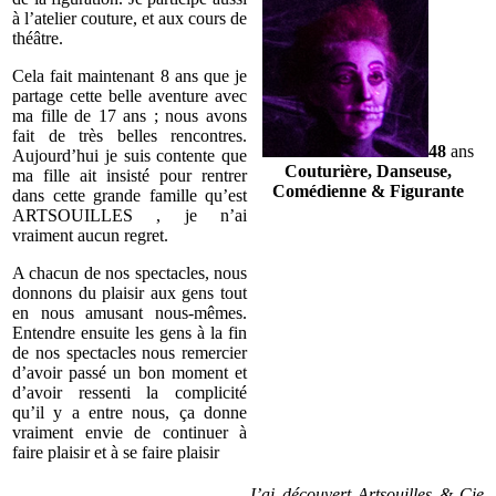
à l’atelier couture, et aux cours de
théâtre.
Cela fait maintenant 8 ans que je
partage cette belle aventure avec
ma fille de 17 ans ; nous avons
fait de très belles rencontres.
48
ans
Aujourd’hui je suis contente que
Couturière, Danseuse,
ma fille ait insisté pour rentrer
Comédienne & Figurante
dans cette grande famille qu’est
ARTSOUILLES , je n’ai
vraiment aucun regret.
A chacun de nos spectacles, nous
donnons du plaisir aux gens tout
en nous amusant nous-mêmes.
Entendre ensuite les gens à la fin
de nos spectacles nous remercier
d’avoir passé un bon moment et
d’avoir ressenti la complicité
qu’il y a entre nous, ça donne
vraiment envie de continuer à
faire plaisir et à se faire plaisir
J’ai découvert Artsouilles & Cie