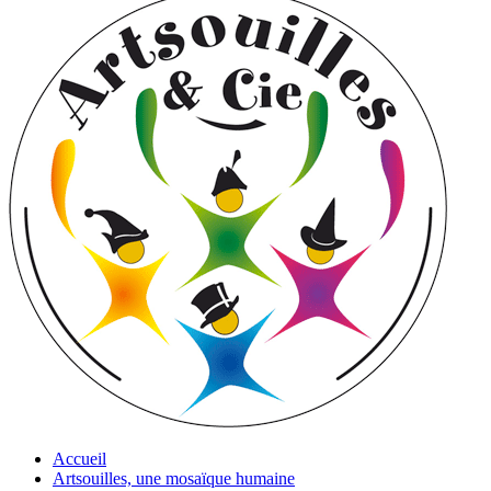
Accueil
Artsouilles, une mosaïque humaine