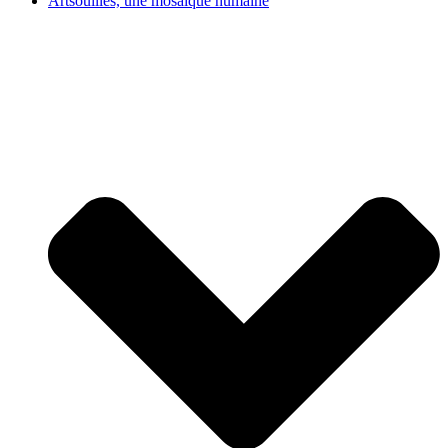
Artsouilles, une mosaïque humaine