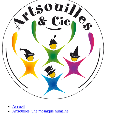
Accueil
Artsouilles, une mosaïque humaine